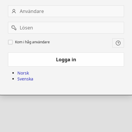
Användare
Password
Kom
Kom i håg användare
i
håg
användare
Logga in
Norsk
Svenska