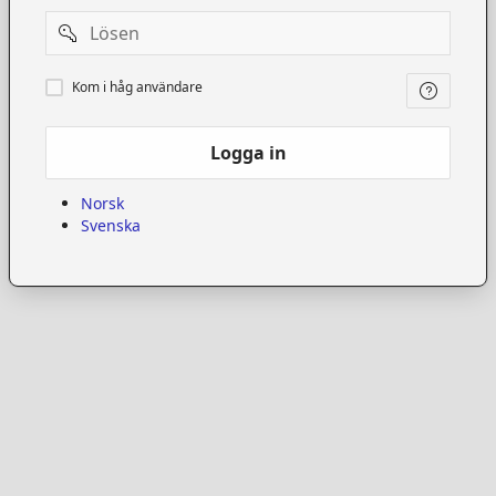
Password
Kom
Kom i håg användare
i
håg
användare
Logga in
Norsk
Svenska