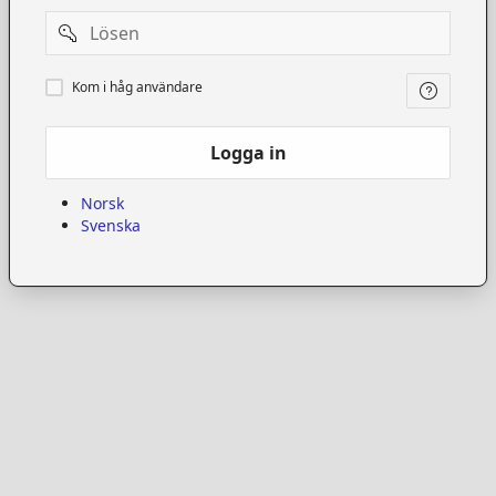
Password
Kom
Kom i håg användare
i
håg
användare
Logga in
Norsk
Svenska