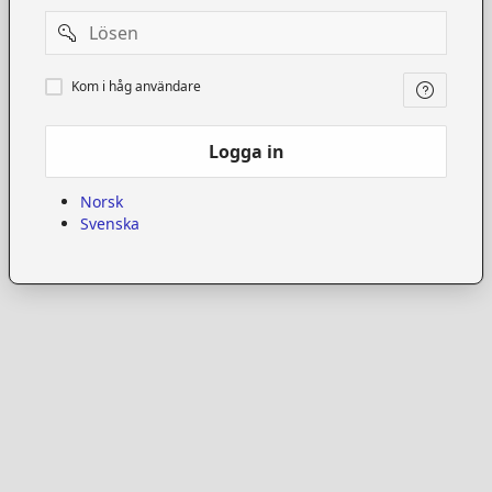
Password
Kom
Kom i håg användare
i
håg
användare
Logga in
Norsk
Svenska