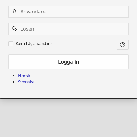
Användare
Password
Kom
Kom i håg användare
i
håg
användare
Logga in
Norsk
Svenska