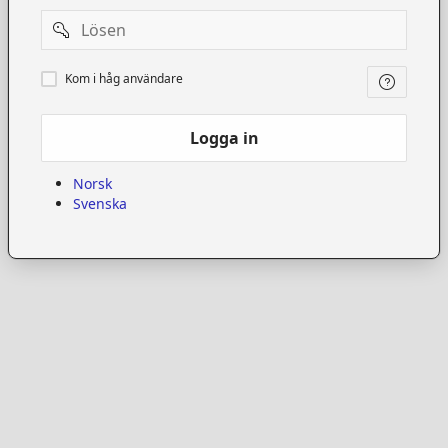
Password
Kom
Kom i håg användare
i
håg
användare
Logga in
Norsk
Svenska