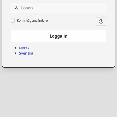
Password
Kom
Kom i håg användare
i
håg
användare
Logga in
Norsk
Svenska