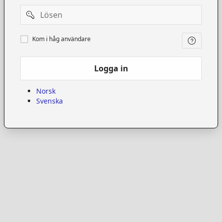
Password
Kom
Kom i håg användare
i
håg
användare
Logga in
Norsk
Svenska