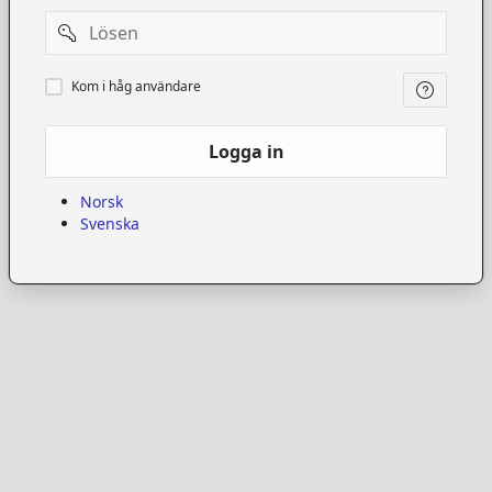
Password
Kom
Kom i håg användare
i
håg
användare
Logga in
Norsk
Svenska