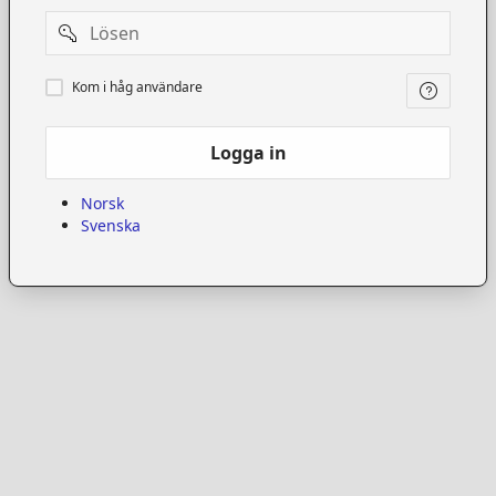
Password
Kom
Kom i håg användare
i
håg
användare
Logga in
Norsk
Svenska