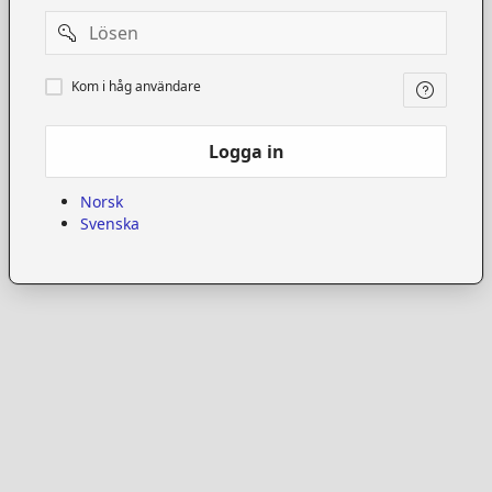
Password
Kom
Kom i håg användare
i
håg
användare
Logga in
Norsk
Svenska