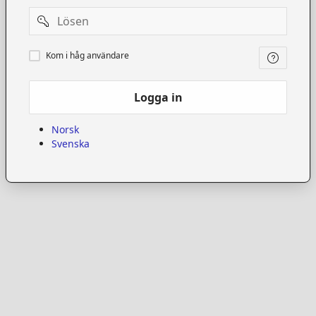
Password
Kom
Kom i håg användare
i
håg
användare
Logga in
Norsk
Svenska