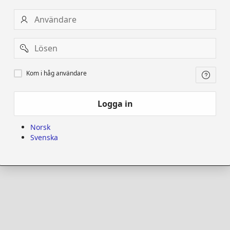
Användare
Password
Kom
Kom i håg användare
i
håg
användare
Logga in
Norsk
Svenska