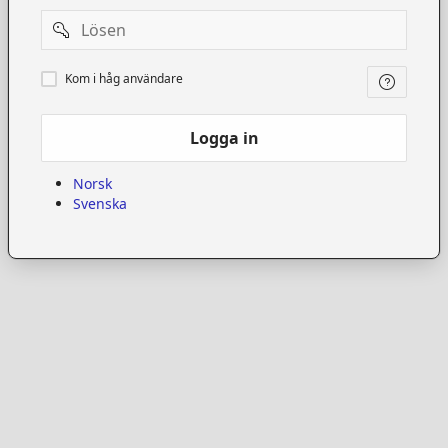
Password
Kom
Kom i håg användare
i
håg
användare
Logga in
Norsk
Svenska