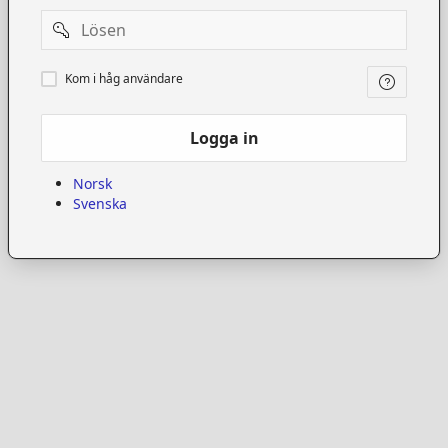
Password
Kom
Kom i håg användare
i
håg
användare
Logga in
Norsk
Svenska