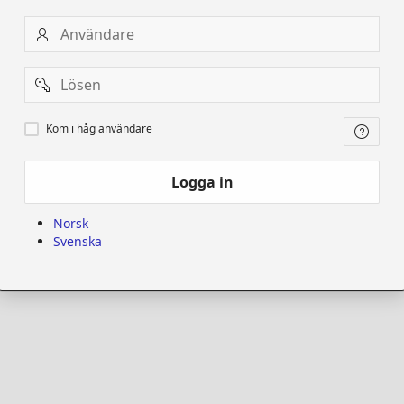
Användare
Password
Kom
Kom i håg användare
i
håg
användare
Logga in
Norsk
Svenska