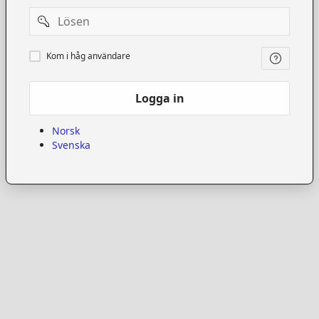
Password
Kom
Kom i håg användare
i
håg
användare
Logga in
Norsk
Svenska