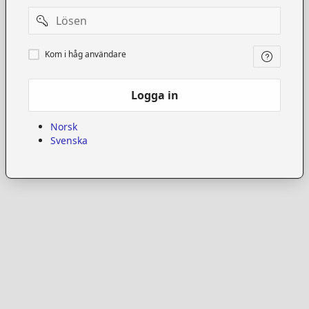
Password
Kom
Kom i håg användare
i
håg
användare
Logga in
Norsk
Svenska