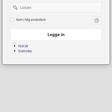
Password
Kom
Kom i håg användare
i
håg
användare
Logga in
Norsk
Svenska