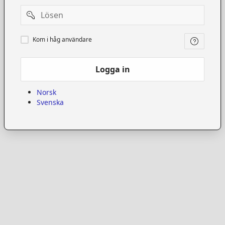
Password
Kom
Kom i håg användare
i
håg
användare
Logga in
Norsk
Svenska