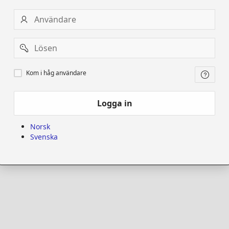
Användare
Password
Kom
Kom i håg användare
i
håg
användare
Logga in
Norsk
Svenska