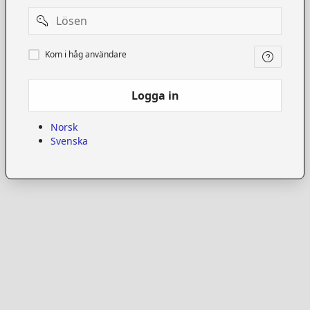
Password
Kom
Kom i håg användare
i
håg
användare
Logga in
Norsk
Svenska