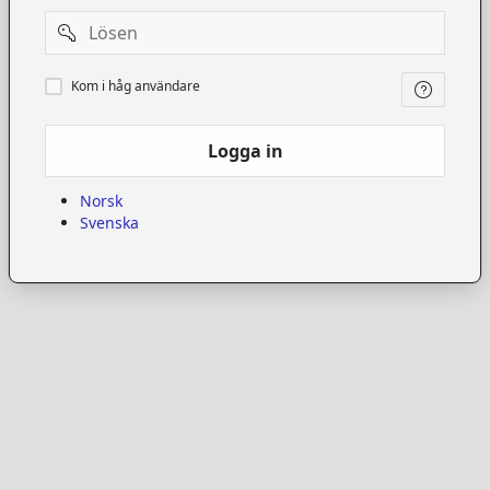
Password
Kom
Kom i håg användare
i
håg
användare
Logga in
Norsk
Svenska