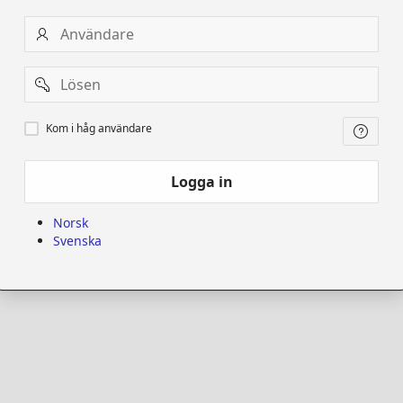
Användare
Password
Kom
Kom i håg användare
i
håg
användare
Logga in
Norsk
Svenska