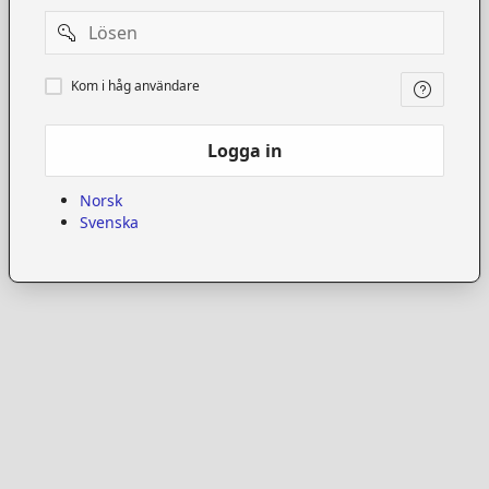
Password
Kom
Kom i håg användare
i
håg
användare
Logga in
Norsk
Svenska