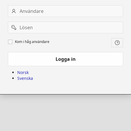
Användare
Password
Kom
Kom i håg användare
i
håg
användare
Logga in
Norsk
Svenska