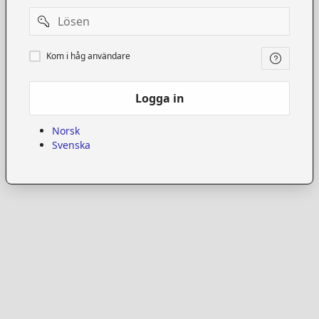
Password
Kom
Kom i håg användare
i
håg
användare
Logga in
Norsk
Svenska