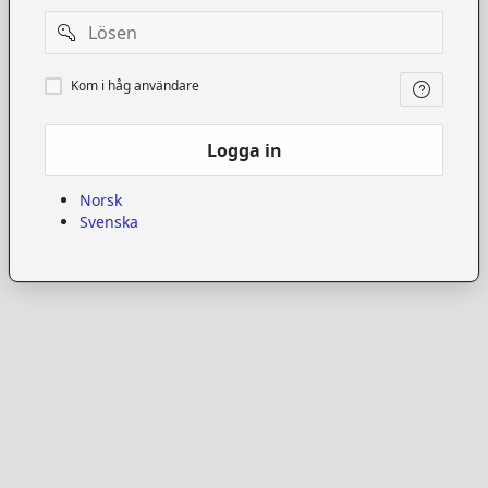
Password
Kom
Kom i håg användare
i
håg
användare
Logga in
Norsk
Svenska