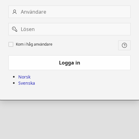
Användare
Password
Kom
Kom i håg användare
i
håg
användare
Logga in
Norsk
Svenska