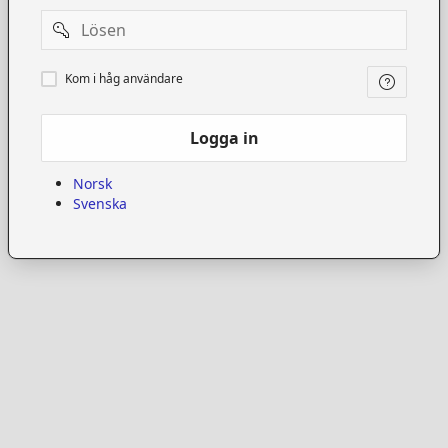
Password
Kom
Kom i håg användare
i
håg
användare
Logga in
Norsk
Svenska