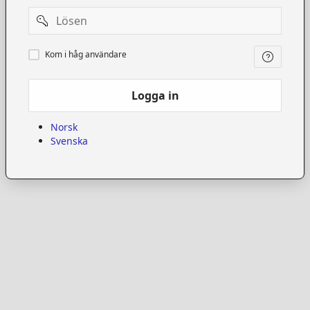
Password
Kom
Kom i håg användare
i
håg
användare
Logga in
Norsk
Svenska