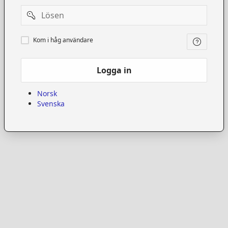
Password
Kom
Kom i håg användare
i
håg
användare
Logga in
Norsk
Svenska