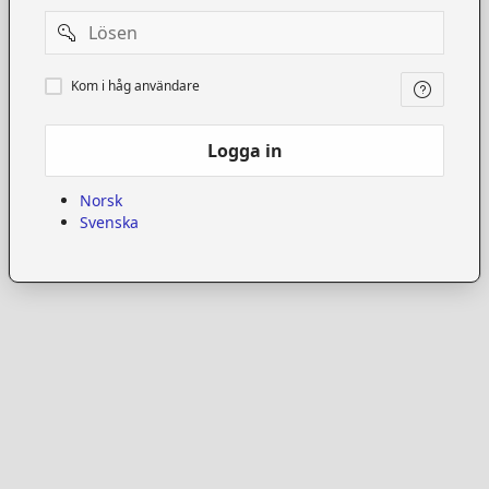
Password
Kom
Kom i håg användare
i
håg
användare
Logga in
Norsk
Svenska