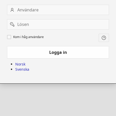
Användare
Password
Kom
Kom i håg användare
i
håg
användare
Logga in
Norsk
Svenska