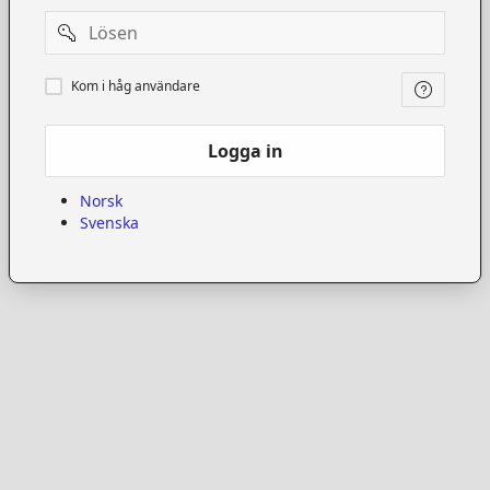
Password
Kom
Kom i håg användare
i
håg
användare
Logga in
Norsk
Svenska