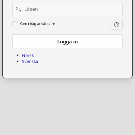
Password
Kom
Kom i håg användare
i
håg
användare
Logga in
Norsk
Svenska