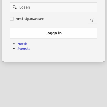
Password
Kom
Kom i håg användare
i
håg
användare
Logga in
Norsk
Svenska