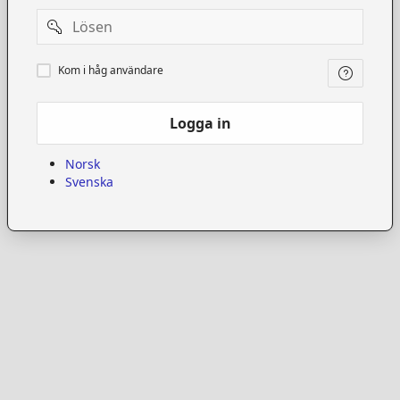
Password
Kom
Kom i håg användare
i
håg
användare
Logga in
Norsk
Svenska