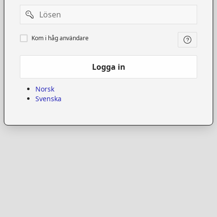
Password
Kom
Kom i håg användare
i
håg
användare
Logga in
Norsk
Svenska