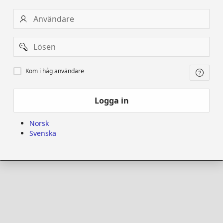
Användare
Password
Kom
Kom i håg användare
i
håg
användare
Logga in
Norsk
Svenska