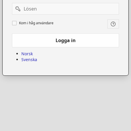
Password
Kom
Kom i håg användare
i
håg
användare
Logga in
Norsk
Svenska