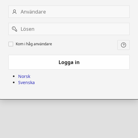
Användare
Password
Kom
Kom i håg användare
i
håg
användare
Logga in
Norsk
Svenska