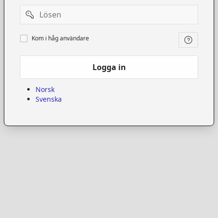
Password
Kom
Kom i håg användare
i
håg
användare
Logga in
Norsk
Svenska