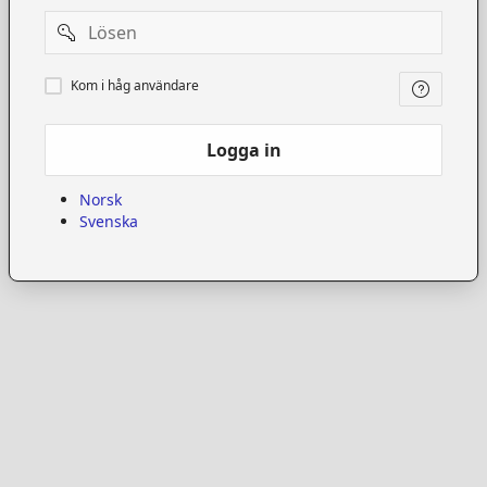
Password
Kom
Kom i håg användare
i
håg
användare
Logga in
Norsk
Svenska