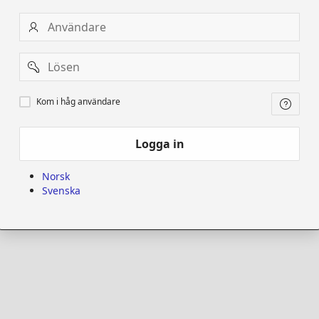
Användare
Password
Kom
Kom i håg användare
i
håg
användare
Logga in
Norsk
Svenska