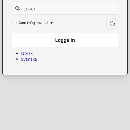
Password
Kom
Kom i håg användare
i
håg
användare
Logga in
Norsk
Svenska