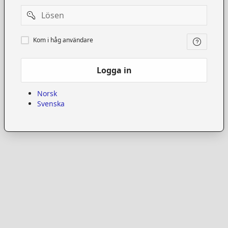
Password
Kom
Kom i håg användare
i
håg
användare
Logga in
Norsk
Svenska