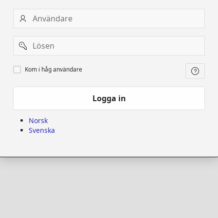
Användare
Password
Kom
Kom i håg användare
i
håg
användare
Logga in
Norsk
Svenska