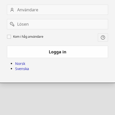
Användare
Password
Kom
Kom i håg användare
i
håg
användare
Logga in
Norsk
Svenska