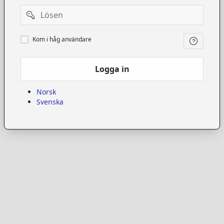
Password
Kom
Kom i håg användare
i
håg
användare
Logga in
Norsk
Svenska